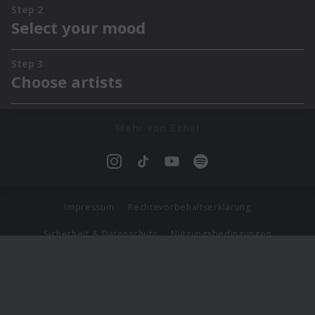
Mehr von Ezhel
Impressum
Rechtevorbehaltserklärung
Sicherheit & Datenschutz
Nutzungsbedingungen
Journalistenlounge
Für Geschäftspartner
Barrierefreiheit Statement
© Copyright 2026 Universal Music Group N.V. All Rights