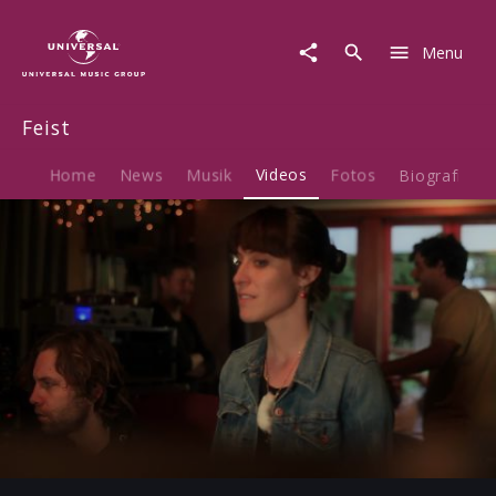
Feist
|
Menu
Video
|
Webisode
Feist
2
Home
News
Musik
Videos
Fotos
Biografie
Play
00:49
Play
Mute
Ent