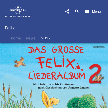
Felix
|
Menu
Musik
|
Das
Felix
große
Felix-
Liederalbum
Home
News
Musik
2