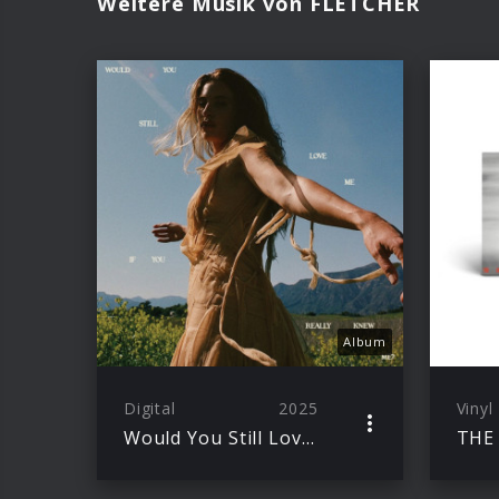
Weitere Musik von FLETCHER
Album
Digital
2025
Vinyl
Would You Still Love Me If You Really Knew Me?