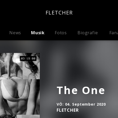
FLETCHER
News
Musik
Fotos
Biografie
Fan
The One
VÖ:
04. September 2020
FLETCHER