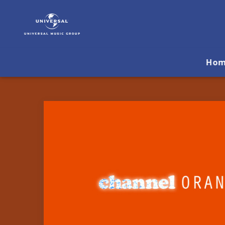
Frank
Ocean
|
Musik
&
Ho
Merch