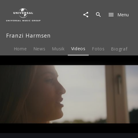
Franzi
Harmsen
Menu
|
Video
|
Franzi Harmsen
Dein
Shirt
Home
News
Musik
Videos
Fotos
Biografie
Play
-02:44
Play
Mute
Ent