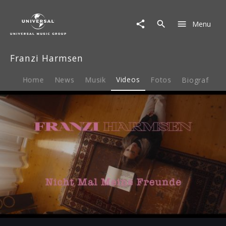
Franzi
Harmsen
Menu
|
Video
|
Franzi Harmsen
Nicht
mal
meine
Home
News
Musik
Videos
Fotos
Biografie
Freunde
Play
-02:16
Play
Mute
Ent