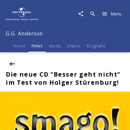
G.G.
Anderson
Menu
|
News
|
G.G. Anderson
Die
neue
CD
Home
News
Musik
Videos
Biografie
"Besser
geht
nicht"
im
Die neue CD “Besser geht nicht”
Test
im Test von Holger Stürenburg!
von
Holger
Stürenburg!