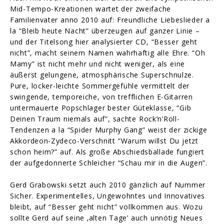
Mid-Tempo-Kreationen wartet der zweifache
Familienvater anno 2010 auf: Freundliche Liebeslieder a
la “Bleib heute Nacht” überzeugen auf ganzer Linie –
und der Titelsong hier analysierter CD, “Besser geht
nicht”, macht seinem Namen wahrhaftig alle Ehre. “Oh
Mamy” ist nicht mehr und nicht weniger, als eine
äußerst gelungene, atmosphärische Superschnulze.
Pure, locker-leichte Sommergefühle vermittelt der
swingende, temporeiche, von trefflichen E-Gitarren
untermauerte Popschlager bester Güteklasse, “Gib
Deinen Traum niemals auf”, sachte Rock’n’Roll-
Tendenzen a la “Spider Murphy Gang” weist der zickige
Akkordeon-Zydeco-Verschnitt “Warum willst Du jetzt
schon heim?” auf. Als große Abschiedsballade fungiert
der aufgedonnerte Schleicher “Schau mir in die Augen”.
Gerd Grabowski setzt auch 2010 gänzlich auf Nummer
Sicher. Experimentelles, Ungewohntes und Innovatives
bleibt, auf “Besser geht nicht” vollkommen aus. Wozu
sollte Gerd auf seine ‚alten Tage’ auch unnötig Neues