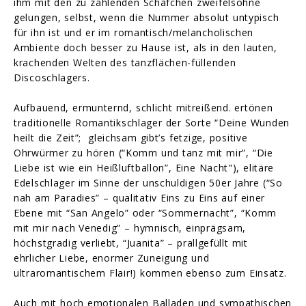
ihm mit den zu zählenden Schäfchen zweifelsohne
gelungen, selbst, wenn die Nummer absolut untypisch
für ihn ist und er im romantisch/melancholischen
Ambiente doch besser zu Hause ist, als in den lauten,
krachenden Welten des tanzflächen-füllenden
Discoschlagers.
Aufbauend, ermunternd, schlicht mitreißend. ertönen
traditionelle Romantikschlager der Sorte “Deine Wunden
heilt die Zeit”; gleichsam gibt’s fetzige, positive
Ohrwürmer zu hören (“Komm und tanz mit mir”, “Die
Liebe ist wie ein Heißluftballon”, Eine Nacht"), elitäre
Edelschlager im Sinne der unschuldigen 50er Jahre (“So
nah am Paradies” – qualitativ Eins zu Eins auf einer
Ebene mit “San Angelo” oder “Sommernacht”, “Komm
mit mir nach Venedig” – hymnisch, einprägsam,
höchstgradig verliebt, “Juanita” – prallgefüllt mit
ehrlicher Liebe, enormer Zuneigung und
ultraromantischem Flair!) kommen ebenso zum Einsatz.
Auch mit hoch emotionalen Balladen und sympathischen