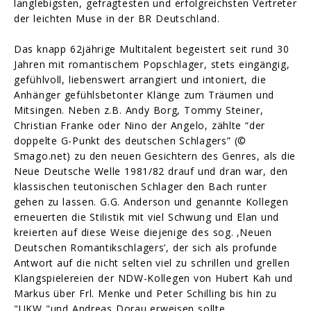
langlebigsten, gefragtesten und erfolgreichsten Vertreter
der leichten Muse in der BR Deutschland.
Das knapp 62jährige Multitalent begeistert seit rund 30
Jahren mit romantischem Popschlager, stets eingängig,
gefühlvoll, liebenswert arrangiert und intoniert, die
Anhänger gefühlsbetonter Klänge zum Träumen und
Mitsingen. Neben z.B. Andy Borg, Tommy Steiner,
Christian Franke oder Nino der Angelo, zählte “der
doppelte G-Punkt des deutschen Schlagers” (©
Smago.net) zu den neuen Gesichtern des Genres, als die
Neue Deutsche Welle 1981/82 drauf und dran war, den
klassischen teutonischen Schlager den Bach runter
gehen zu lassen. G.G. Anderson und genannte Kollegen
erneuerten die Stilistik mit viel Schwung und Elan und
kreierten auf diese Weise diejenige des sog. ‚Neuen
Deutschen Romantikschlagers’, der sich als profunde
Antwort auf die nicht selten viel zu schrillen und grellen
Klangspielereien der NDW-Kollegen von Hubert Kah und
Markus über Frl. Menke und Peter Schilling bis hin zu
"UKW "und Andreas Dorau erweisen sollte.