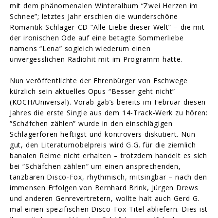
mit dem phänomenalen Winteralbum “Zwei Herzen im
Schnee”; letztes Jahr erschien die wunderschöne
Romantik-Schlager-CD “Alle Liebe dieser Welt” – die mit
der ironischen Ode auf eine betagte Sommerliebe
namens “Lena” sogleich wiederum einen
unvergesslichen Radiohit mit im Programm hatte.
Nun veröffentlichte der Ehrenbürger von Eschwege
kürzlich sein aktuelles Opus “Besser geht nicht”
(KOCH/Universal). Vorab gab’s bereits im Februar diesen
Jahres die erste Single aus dem 14-Track-Werk zu hören:
“Schäfchen zählen” wurde in den einschlägigen
Schlagerforen heftigst und kontrovers diskutiert. Nun
gut, den Literaturnobelpreis wird G.G. für die ziemlich
banalen Reime nicht erhalten – trotzdem handelt es sich
bei “Schäfchen zählen” um einen ansprechenden,
tanzbaren Disco-Fox, rhythmisch, mitsingbar – nach den
immensen Erfolgen von Bernhard Brink, Jürgen Drews
und anderen Genrevertretern, wollte halt auch Gerd G.
mal einen spezifischen Disco-Fox-Titel abliefern. Dies ist