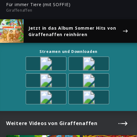
ful
Für immer Tiere (mit SOFFIE)
Giraffenaffen
Jetzt in das Album
Sommer Hits
von
Giraffenaffen reinhören
Streamen und Downloaden
Weitere Videos von Giraffenaffen