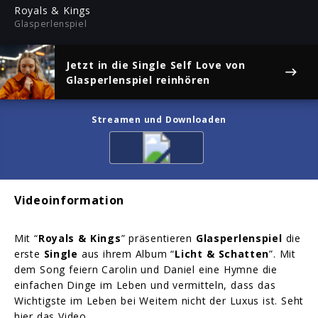
ful
Royals & Kings
Glasperlenspiel
Jetzt in die Single
Self Love
von
Glasperlenspiel reinhören
Streamen und Downloaden
Videoinformation
Mit “
Royals & Kings
” präsentieren
Glasperlenspiel
die
erste
Single
aus ihrem Album “
Licht & Schatten
”. Mit
dem Song feiern Carolin und Daniel eine Hymne die
einfachen Dinge im Leben und vermitteln, dass das
Wichtigste im Leben bei Weitem nicht der Luxus ist. Seht
hier das Video.