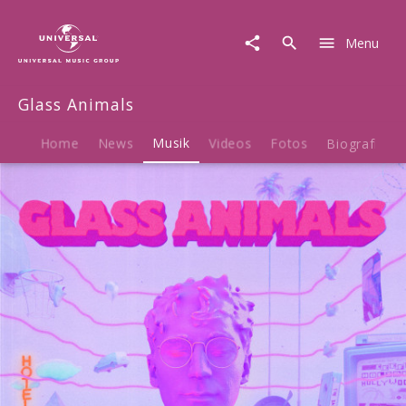
Glass
Animals
Menu
|
Musik
|
Glass Animals
It's
All
So
Home
News
Musik
Videos
Fotos
Biografie
Incredibly
Loud