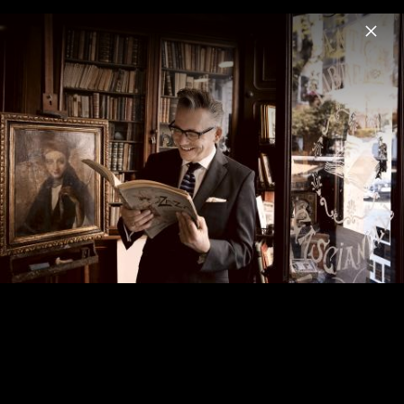
Menu
Götz Alsmann
Home
News
Musik
Videos
Termine
Fotos
Götz Alsmann In Rom - 2017