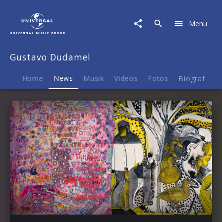
Gustavo
Dudamel
Menu
|
News
Gustavo Dudamel
Home
News
Musik
Videos
Fotos
Biografie