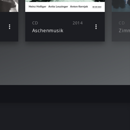
CD
2014
CD
Aschenmusik