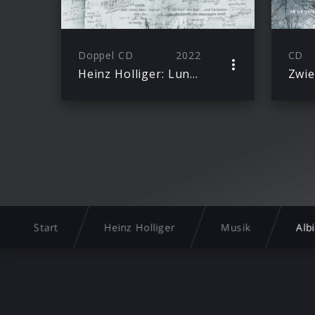
Doppel CD
2022
CD
Heinz Holliger: Lunea
Zwie
Start
Heinz Holliger
Musik
Alb