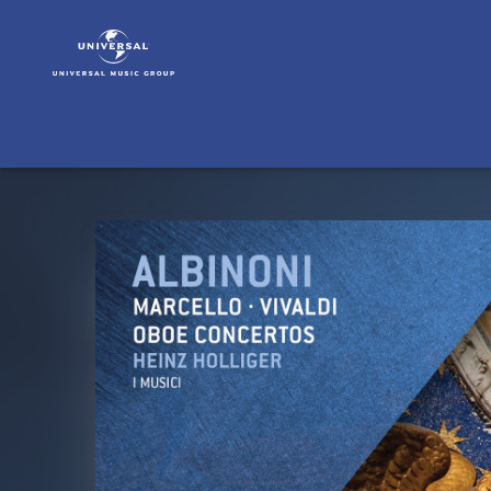
Heinz
Holliger
|
Musik
|
Albinoni,
Marcello
&
Vivaldi:
Oboe
Concertos