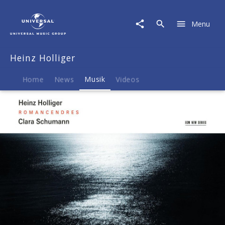
Heinz
Holliger
Menu
|
Musik
|
Heinz Holliger
Holliger:
Romancendres
Home
News
Musik
Videos