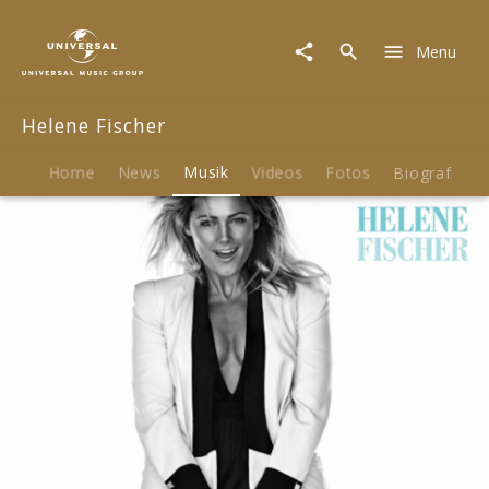
Helene
Fischer
Menu
|
Musik
|
Helene Fischer
Flieger
-
The
Home
News
Musik
Videos
Fotos
Biografie
Mixes