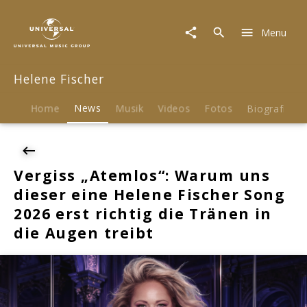
Helene
Fischer
Menu
|
News
|
Helene Fischer
Vergiss
„Atemlos“:
Warum
Home
News
Musik
Videos
Fotos
Biografie
uns
dieser
eine
Helene
Vergiss „Atemlos“: Warum uns
Fischer
dieser eine Helene Fischer Song
Song
2026
2026 erst richtig die Tränen in
erst
die Augen treibt
richtig
die
Tränen
in
die