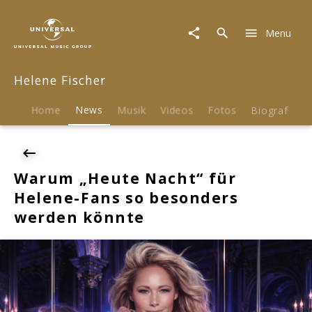
Helene
Fischer
Menu
|
News
|
Helene Fischer
Warum
„Heute
Nacht“
Home
News
Musik
Videos
Fotos
Biografie
für
Helene-
Fans
so
Warum „Heute Nacht“ für
besonders
Helene-Fans so besonders
werden
könnte
werden könnte