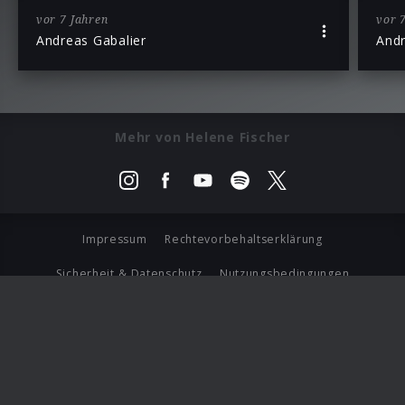
vor 7 Jahren
vor 
Andreas Gabalier
Andr
Mehr von Helene Fischer
Impressum
Rechtevorbehaltserklärung
Sicherheit & Datenschutz
Nutzungsbedingungen
Journalistenlounge
Für Geschäftspartner
Barrierefreiheit Statement
© Copyright 2026 Universal Music Group N.V. All Rights
Reserved.