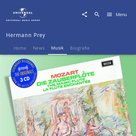
Hermann
Prey
Menu
|
Musik
|
Hermann Prey
Mozart:
Die
Zauberflöte
Home
News
Musik
Biografie