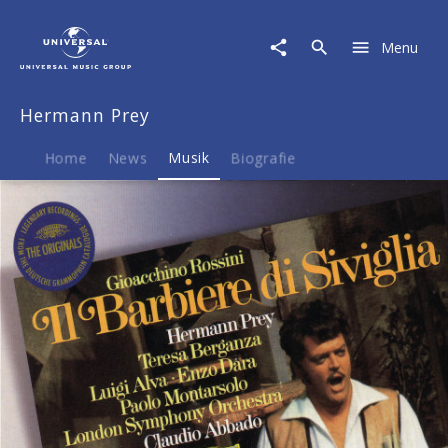
Hermann
Prey
Menu
|
Musik
|
Hermann Prey
Rossini:
Il
Barbiere
Home
News
Musik
Biografie
Di
Siviglia