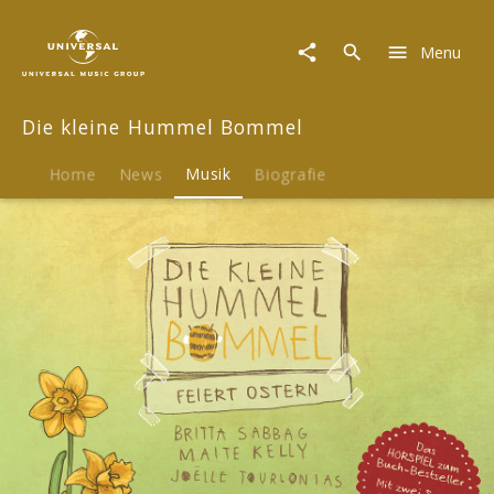
Die
kleine
Menu
Hummel
Bommel
|
Die kleine Hummel Bommel
Musik
|
Die
Home
News
Musik
Biografie
kleine
Hummel
Bommel
feiert
Ostern