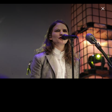
Menu
I Blame Coco
Home
News
Musik
Videos
Fotos
Biografie
I Blame Coco Live @ Berghain (Berlin)
2010