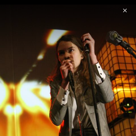
Menu
I Blame Coco
Home
News
Musik
Videos
Fotos
Biografie
I Blame Coco Live @ Berghain (Berlin)
2010