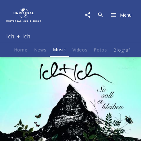
Ich
+
Menu
Ich
|
Musik
Ich + Ich
|
So
soll
Home
News
Musik
Videos
Fotos
Biografie
es
bleiben