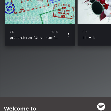
CD
2010
CD
präsentieren “Universum” als neue Single-Version mit 2 neuen Songs “Gib Was Ab” und “Zeichen”
Ich + Ich