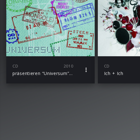
CD
2010
CD
präsentieren “Universum” als neue Single-Version mit 2 neuen Songs “Gib Was Ab” und “Zeichen”
Ich + Ich