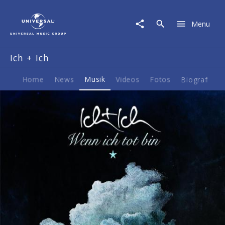
Ich
+
Menu
Ich
|
Musik
Ich + Ich
|
Wenn
ich
Home
News
Musik
Videos
Fotos
Biografie
tot
bin