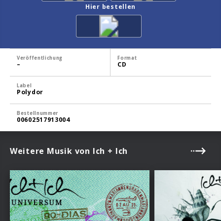
Hier bestellen
Veröffentlichung
Format
–
CD
Label
Polydor
Bestellnummer
00602517913004
Weitere Musik von Ich + Ich