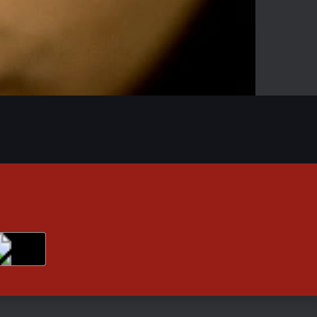
-04:15
Mute
Enter
fullscreen