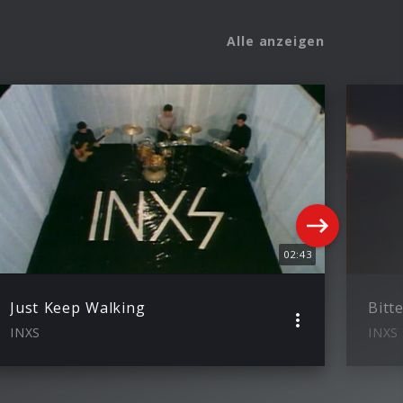
Alle anzeigen
02:43
Just Keep Walking
Bitt
INXS
INXS