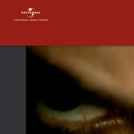
INXS
|
Video
|
Elegantly
Wasted