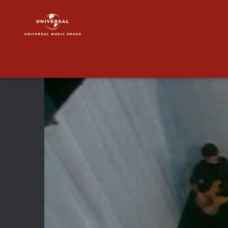
INXS
|
Video
|
Just
Keep
Walking