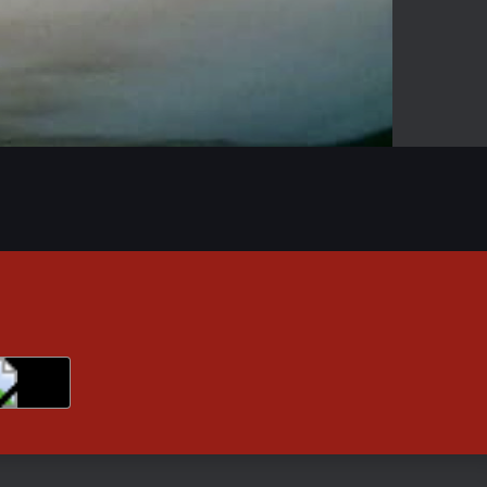
-02:43
Mute
Enter
fullscreen