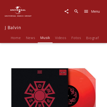
J
Balvin
Menu
|
Musik
|
J Balvin
OMERTA
Home
News
Musik
Videos
Fotos
Biografie