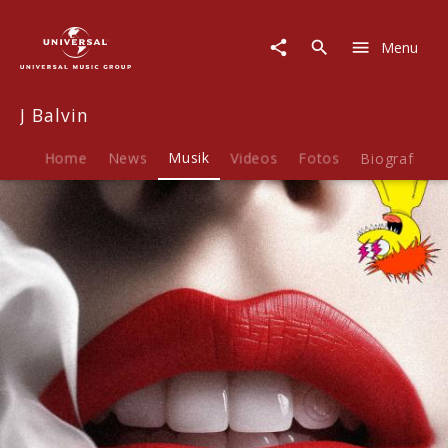
J
Balvin
Menu
|
Musik
|
J Balvin
Triple
S
Home
News
Musik
Videos
Fotos
Biografie