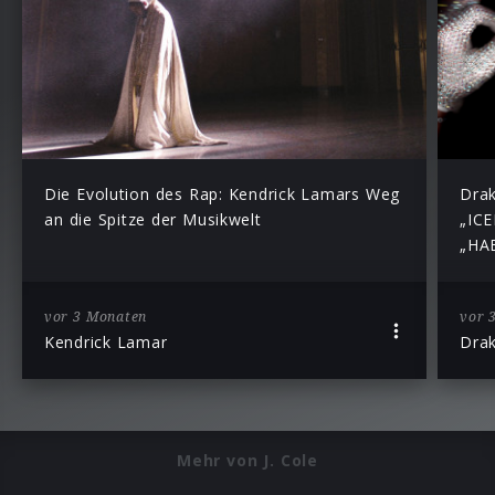
Die Evolution des Rap: Kendrick Lamars Weg
Drak
an die Spitze der Musikwelt
„IC
„HAB
vor 3 Monaten
vor 
Kendrick Lamar
Dra
Mehr von J. Cole