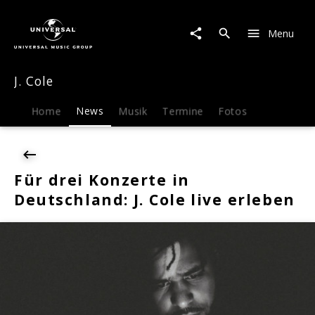
J.
Cole
Menu
|
News
|
J. Cole
Für
drei
Konzerte
Home
News
Musik
Termine
Fotos
in
Deutschland:
J.
Cole
Für drei Konzerte in
live
Deutschland: J. Cole live erleben
erleben