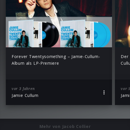
Forever Twentysomething – Jamie-Cullum-
Der
Album als LP-Premiere
Cull
vor 3 Jahren
vor 
Jamie Cullum
Jami
Mehr von Jacob Collier