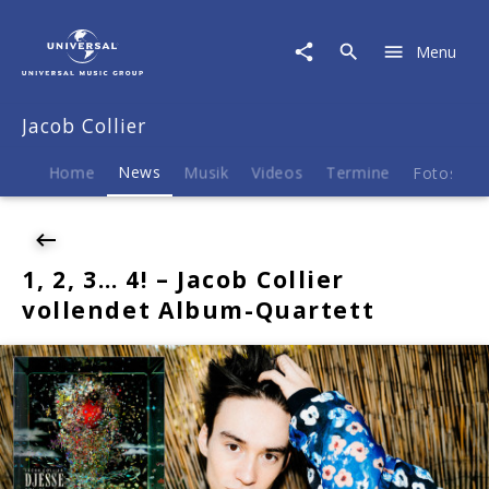
Jacob
Collier
Menu
|
News
|
Jacob Collier
1,
2,
3…
Home
News
Musik
Videos
Termine
Fotos
B
4!
-
Jacob
Collier
1, 2, 3… 4! – Jacob Collier
vollendet
vollendet Album-Quartett
Album-
Quartett