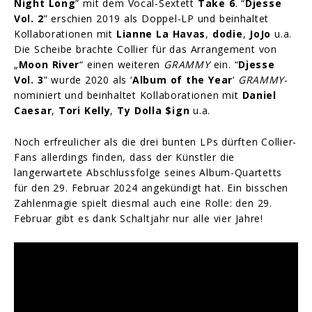
Night Long
” mit dem Vocal-Sextett
Take 6
. “
Djesse
Vol. 2
” erschien 2019 als Doppel-LP und beinhaltet
Kollaborationen mit
Lianne La Havas
,
dodie
,
JoJo
u.a.
Die Scheibe brachte Collier für das Arrangement von
„
Moon River
“ einen weiteren
GRAMMY
ein. “
Djesse
Vol. 3
” wurde 2020 als ‘
Album of the Year
’
GRAMMY
-
nominiert und beinhaltet Kollaborationen mit
Daniel
Caesar
,
Tori Kelly
,
Ty Dolla $ign
u.a.
Noch erfreulicher als die drei bunten LPs dürften Collier-
Fans allerdings finden, dass der Künstler die
langerwartete Abschlussfolge seines Album-Quartetts
für den 29. Februar 2024 angekündigt hat. Ein bisschen
Zahlenmagie spielt diesmal auch eine Rolle: den 29.
Februar gibt es dank Schaltjahr nur alle vier Jahre!