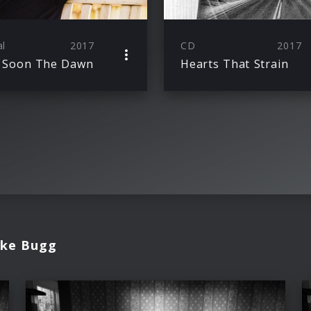
al
2017
CD
2017
 Soon The Dawn
Hearts That Strain
ake Bugg