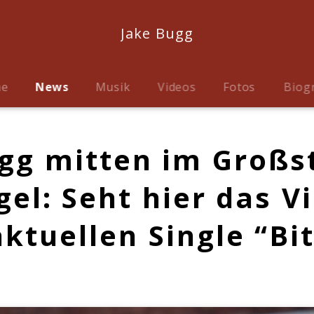
Jake Bugg
me
News
Musik
Videos
Fotos
Biog
gg mitten im Großs
el: Seht hier das V
aktuellen Single “Bi