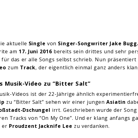
die aktuelle
Single
von
Singer-Songwriter
Jake Bugg
Brite am
17. Juni 2016
bereits sein drittes und sehr pe
, für das er alle Songs selbst schrieb. Nun präsentiert
deo
zum
Track
, der eigentlich einmal ganz anders kla
s Musik-Video zu “Bitter Salt”
usik-Videos ist der 22-Jährige ähnlich experimentierfr
ip
zu “Bitter Salt” sehen wir einer jungen
Asiatin
dabe
oßstadt-Dschungel
irrt. Geschrieben wurde der Song 
ren Tracks von “On My One”. Und er klang anfangs ga
t er
Proudzent Jacknife Lee
zu verdanken.