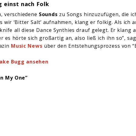
g einst nach Folk
in, verschiedene
Sounds
zu Songs hinzuzufügen, die ic
s wir ‘Bitter Salt’ aufnahmen, klang er folkig. Als ich
knife all diese Dance Synthies drauf gelegt. Er klang a
er es hörte sich großartig an, also ließ ich ihn so”, sa
azin
Music News
über den Entstehungsprozess von “Bi
Jake Bugg ansehen
On My One”