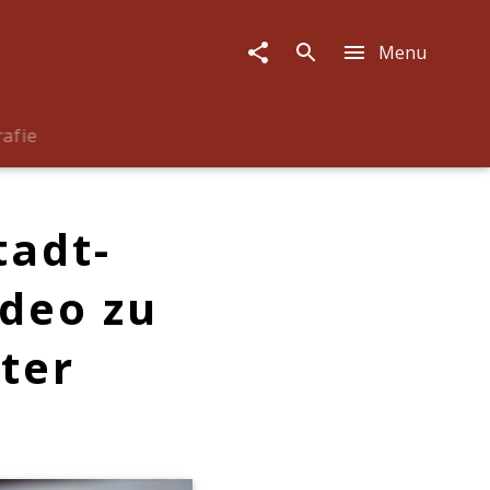
Menu
rafie
tadt-
ideo zu
tter