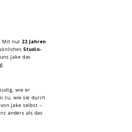
.
Mit nur
22 Jahren
rsönliches
Studio-
 uns Jake das
ng.
eudig, wie er
i zu, wie sie durch
von Jake selbst –
nz anders als das