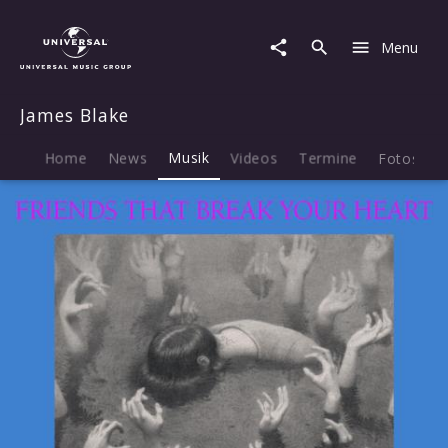
James
Blake
Menu
|
Musik
|
James Blake
Friends
That
Break
Home
News
Musik
Videos
Termine
Fotos
B
Your
Heart