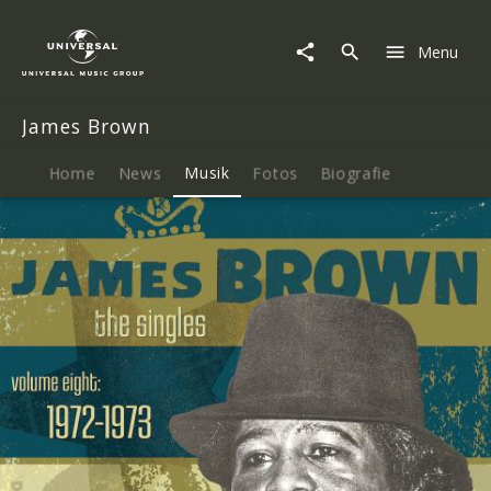
James
Brown
Menu
|
Musik
|
James Brown
The
Singles-
Vol.
Home
News
Musik
Fotos
Biografie
8
1972-
1973