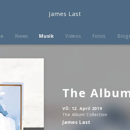
James Last
me
News
Musik
Videos
Fotos
Biog
The Album
VÖ:
12. April 2019
The Album Collection
James Last