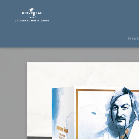
James
Last
|
Musik
|
Ho
The
Album
Collection