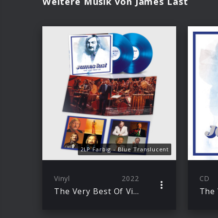
Weitere Musik von James Last
2LP Farbig - Blue Translucent
Vinyl
2022
CD
The Very Best Of Vinyl Album
The 