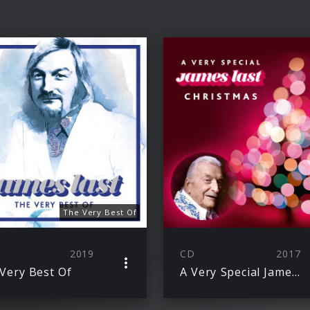
The Very Best Of
2019
CD
2017
Very Best Of
A Very Special James Last Christmas