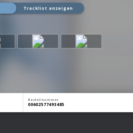
Tracklist anzeigen
Bestellnummer
00602577493485