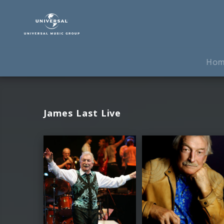
James
Last
|
Fotos
Ho
James Last Live