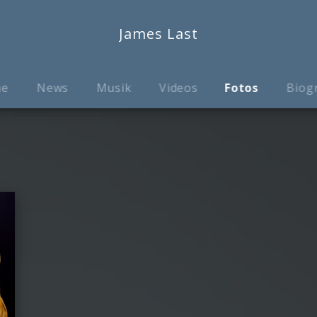
James Last
me
News
Musik
Videos
Fotos
Biog