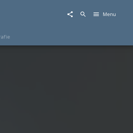
Menu
rafie