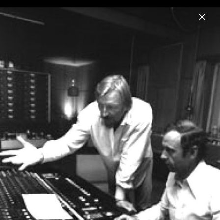
Menu
James Last
Home
News
Musik
Videos
Fotos
Biografie
James Last Live