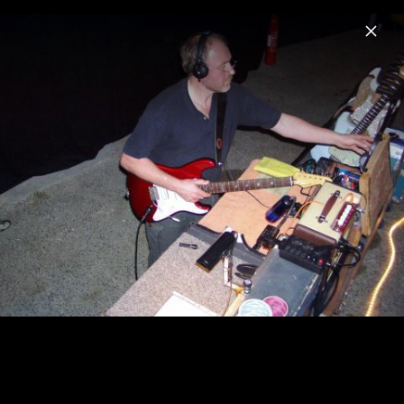
Menu
James Last
Home
News
Musik
Videos
Fotos
Biografie
James Last Live