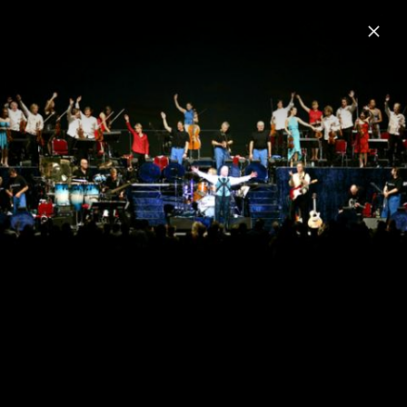
Menu
James Last
Home
News
Musik
Videos
Fotos
Biografie
James Last Live