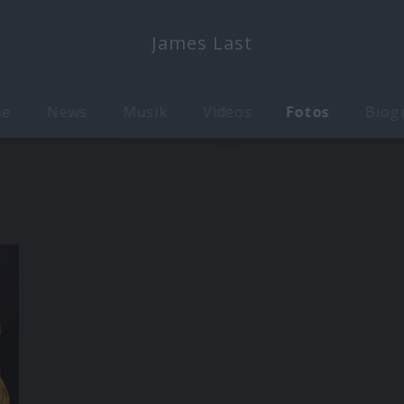
James Last
me
News
Musik
Videos
Fotos
Biog