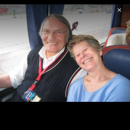
Menu
James Last
Home
News
Musik
Videos
Fotos
Biografie
James Last Live