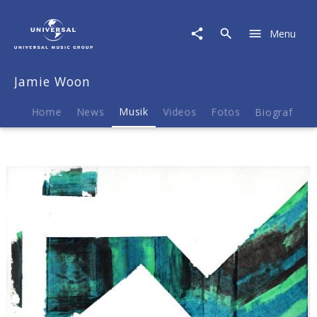
Jamie
Woon
Menu
|
Musik
|
Jamie Woon
Sharpness
Home
News
Musik
Videos
Fotos
Biografie