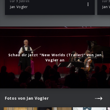
vor 9 Jahren
vor 
Jan Vogler
Jan 
Schau dir jetzt "New Worlds (Trailer)" von Jan
Vogler an
Fotos von Jan Vogler