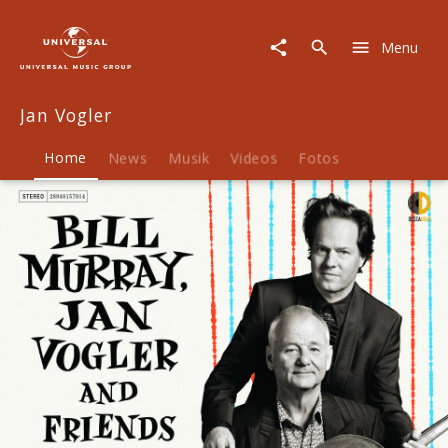
Jan
Vogler
Menu
|
Musik
&
Jan Vogler
Merch
Home
News
Musik
Videos
Fotos