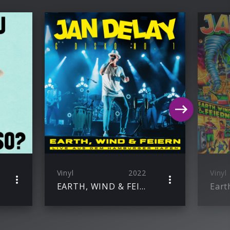
Vinyl
2022
Vinyl
EARTH, WIND & FEIERN – LIVE AUS DEM HAMBURGER HAFEN
Eart