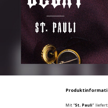
Produktinformat
Mit “
St. Pauli
” liefer