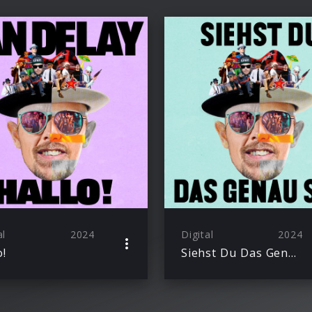
al
2024
Digital
2024
o!
Siehst Du Das Genau So?