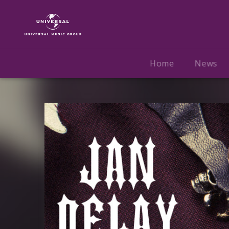
Jan
Delay
|
Musik
|
Home
News
St.
Pauli