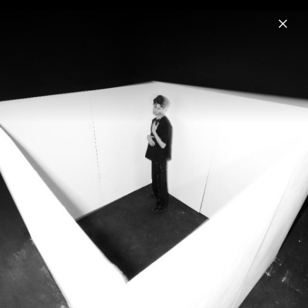
Menu
JAS
Home
News
Musik
Termine
Fotos
Biografie
JAS x LUNA 2026