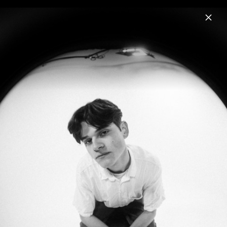
Menu
JAS
Home
News
Musik
Termine
Fotos
Biografie
JAS x LUNA 2026