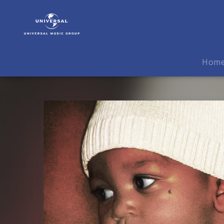
Jazeek
|
Musik
|
NINETYNINE
Hom