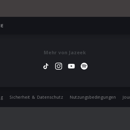
NE
Mehr von Jazeek
ng
Sicherheit & Datenschutz
Nutzungsbedingungen
Jou
Barrierefreiheit Statement
 Copyright 2026 Universal Music Group N.V. All Rights Reserve