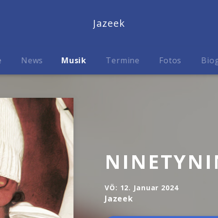
Jazeek
e
News
Musik
Termine
Fotos
Biog
NINETYNI
VÖ:
12. Januar 2024
Jazeek