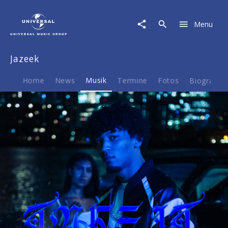
Jazeek
|
Menu
Musik
|
Take
Jazeek
it
Home
News
Musik
Termine
Fotos
Biografie