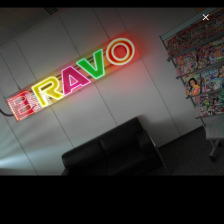
Menu
Jedward
Home
News
Musik
Videos
Fotos
Biografie
Pressebilder 2012