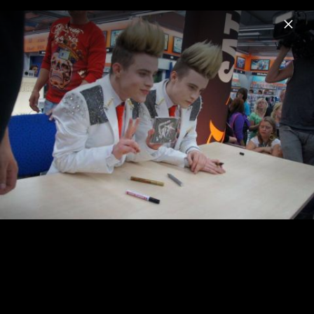
Menu
Jedward
Home
News
Musik
Videos
Fotos
Biografie
Pressebilder 2012